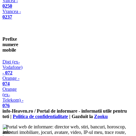
Valcea -
0250
Vrancea -
0237
Prefixe
numere
mobile
Digi (ex-
Vodafone)
-
072
Orange -
074
Orange
(ex-
Telekom) -
076
info-Heaven.ro / Portal de informare
- informatii utile pentru
toti |
Politica de confidentialitate
| Gazduit la
Zooku
Portal web de informare: director web, stiri, bancuri, horoscop,
anunturi imobiliare, jocuri, avatare, video, IP-ul meu, trace route,