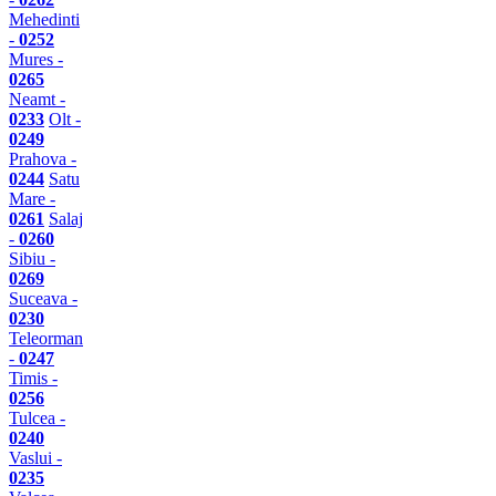
Mehedinti
-
0252
Mures -
0265
Neamt -
0233
Olt -
0249
Prahova -
0244
Satu
Mare -
0261
Salaj
-
0260
Sibiu -
0269
Suceava -
0230
Teleorman
-
0247
Timis -
0256
Tulcea -
0240
Vaslui -
0235