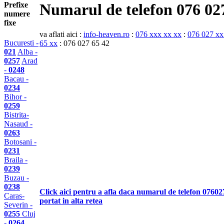
Prefixe
Numarul de telefon 076 02
numere
fixe
va aflati aici :
info-heaven.ro
:
076 xxx xx xx
:
076 027 xx
Bucuresti -
65 xx
: 076 027 65 42
021
Alba -
0257
Arad
-
0248
Bacau -
0234
Bihor -
0259
Bistrita-
Nasaud -
0263
Botosani -
0231
Braila -
0239
Buzau -
0238
Click aici pentru a afla daca numarul de telefon 07602
Caras-
portat in alta retea
Severin -
0255
Cluj
-
0264