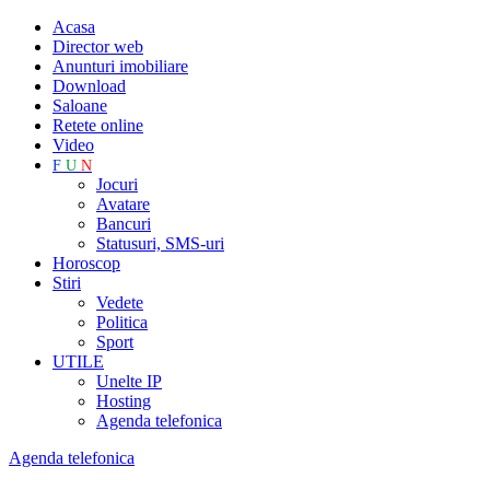
Acasa
Director web
Anunturi imobiliare
Download
Saloane
Retete online
Video
F
U
N
Jocuri
Avatare
Bancuri
Statusuri, SMS-uri
Horoscop
Stiri
Vedete
Politica
Sport
UTILE
Unelte IP
Hosting
Agenda telefonica
Agenda telefonica