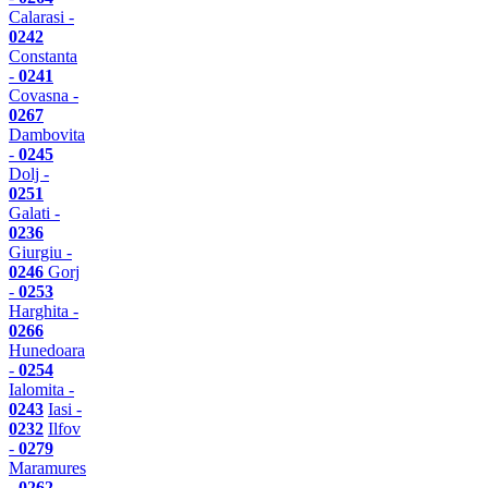
Calarasi -
0242
Constanta
-
0241
Covasna -
0267
Dambovita
-
0245
Dolj -
0251
Galati -
0236
Giurgiu -
0246
Gorj
-
0253
Harghita -
0266
Hunedoara
-
0254
Ialomita -
0243
Iasi -
0232
Ilfov
-
0279
Maramures
-
0262