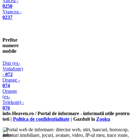
Valcea -
0250
Vrancea -
0237
Prefixe
numere
mobile
Digi (ex-
Vodafone)
-
072
Orange -
074
Orange
(ex-
Telekom) -
076
info-Heaven.ro / Portal de informare
- informatii utile pentru
toti |
Politica de confidentialitate
| Gazduit la
Zooku
Portal web de informare: director web, stiri, bancuri, horoscop,
anunturi imobiliare, jocuri, avatare, video, IP-ul meu, trace route,