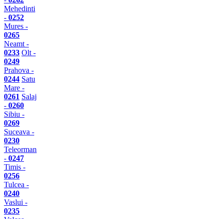
Mehedinti
-
0252
Mures -
0265
Neamt -
0233
Olt -
0249
Prahova -
0244
Satu
Mare -
0261
Salaj
-
0260
Sibiu -
0269
Suceava -
0230
Teleorman
-
0247
Timis -
0256
Tulcea -
0240
Vaslui -
0235