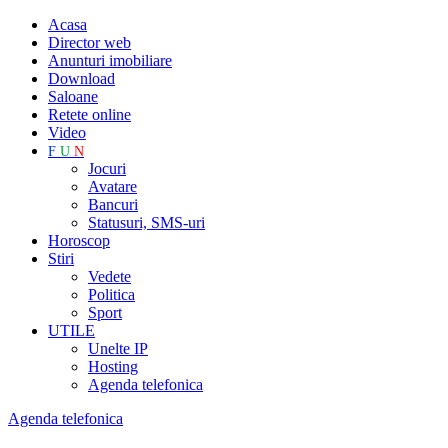
Acasa
Director web
Anunturi imobiliare
Download
Saloane
Retete online
Video
F
U
N
Jocuri
Avatare
Bancuri
Statusuri, SMS-uri
Horoscop
Stiri
Vedete
Politica
Sport
UTILE
Unelte IP
Hosting
Agenda telefonica
Agenda telefonica