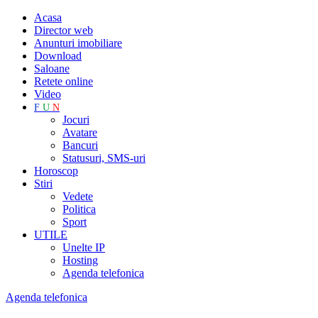
Acasa
Director web
Anunturi imobiliare
Download
Saloane
Retete online
Video
F
U
N
Jocuri
Avatare
Bancuri
Statusuri, SMS-uri
Horoscop
Stiri
Vedete
Politica
Sport
UTILE
Unelte IP
Hosting
Agenda telefonica
Agenda telefonica