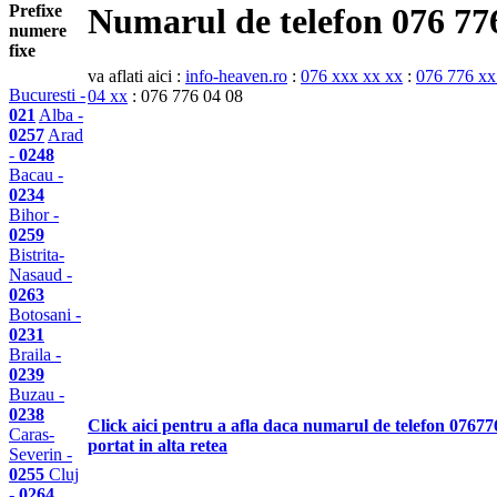
Prefixe
Numarul de telefon 076 77
numere
fixe
va aflati aici :
info-heaven.ro
:
076 xxx xx xx
:
076 776 xx
Bucuresti -
04 xx
: 076 776 04 08
021
Alba -
0257
Arad
-
0248
Bacau -
0234
Bihor -
0259
Bistrita-
Nasaud -
0263
Botosani -
0231
Braila -
0239
Buzau -
0238
Click aici pentru a afla daca numarul de telefon 07677
Caras-
portat in alta retea
Severin -
0255
Cluj
-
0264