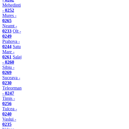
Mehedinti
-
0252
Mures -
0265
Neamt -
0233
Olt -
0249
Prahova -
0244
Satu
Mare -
0261
Salaj
-
0260
Sibiu -
0269
Suceava -
0230
Teleorman
-
0247
Timis -
0256
Tulcea -
0240
Vaslui -
0235