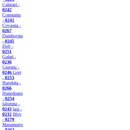
Calarasi -
0242
Constanta
-
0241
Covasna -
0267
Dambovita
-
0245
Dolj -
0251
Galati -
0236
Giurgiu -
0246
Gorj
-
0253
Harghita -
0266
Hunedoara
-
0254
Ialomita -
0243
Iasi -
0232
Ilfov
-
0279
Maramures
-
0262