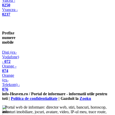
Valcea -
0250
Vrancea -
0237
Prefixe
numere
mobile
Digi (ex-
Vodafone)
-
072
Orange -
074
Orange
(ex-
Telekom) -
076
info-Heaven.ro / Portal de informare
- informatii utile pentru
toti |
Politica de confidentialitate
| Gazduit la
Zooku
Portal web de informare: director web, stiri, bancuri, horoscop,
anunturi imobiliare, jocuri, avatare, video, IP-ul meu, trace route,