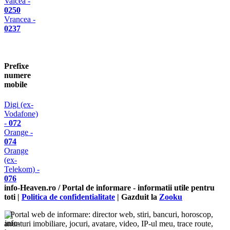
Valcea -
0250
Vrancea -
0237
Prefixe
numere
mobile
Digi (ex-
Vodafone)
-
072
Orange -
074
Orange
(ex-
Telekom) -
076
info-Heaven.ro / Portal de informare
- informatii utile pentru
toti |
Politica de confidentialitate
| Gazduit la
Zooku
Portal web de informare: director web, stiri, bancuri, horoscop,
anunturi imobiliare, jocuri, avatare, video, IP-ul meu, trace route,