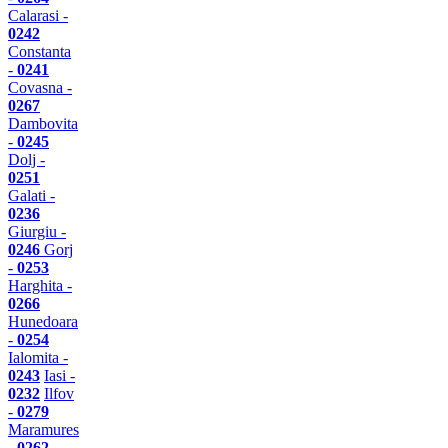
Calarasi -
0242
Constanta
-
0241
Covasna -
0267
Dambovita
-
0245
Dolj -
0251
Galati -
0236
Giurgiu -
0246
Gorj
-
0253
Harghita -
0266
Hunedoara
-
0254
Ialomita -
0243
Iasi -
0232
Ilfov
-
0279
Maramures
-
0262