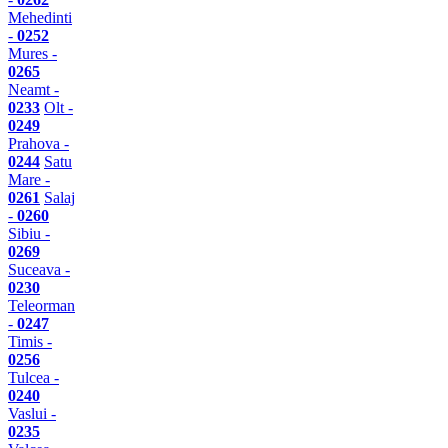
Mehedinti
-
0252
Mures -
0265
Neamt -
0233
Olt -
0249
Prahova -
0244
Satu
Mare -
0261
Salaj
-
0260
Sibiu -
0269
Suceava -
0230
Teleorman
-
0247
Timis -
0256
Tulcea -
0240
Vaslui -
0235