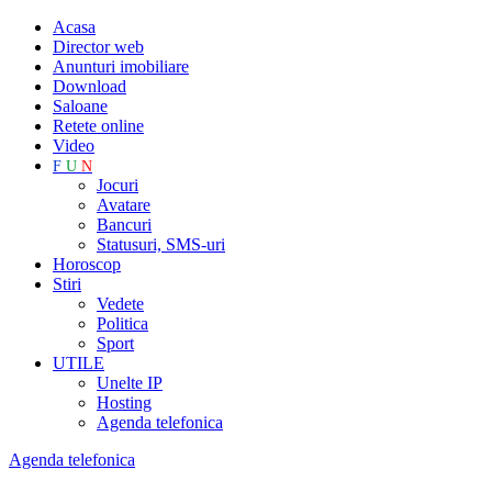
Acasa
Director web
Anunturi imobiliare
Download
Saloane
Retete online
Video
F
U
N
Jocuri
Avatare
Bancuri
Statusuri, SMS-uri
Horoscop
Stiri
Vedete
Politica
Sport
UTILE
Unelte IP
Hosting
Agenda telefonica
Agenda telefonica