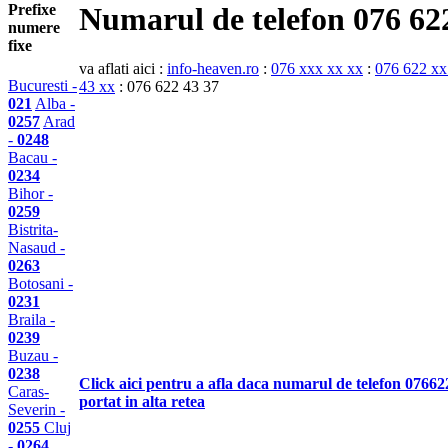
Prefixe
Numarul de telefon 076 62
numere
fixe
va aflati aici :
info-heaven.ro
:
076 xxx xx xx
:
076 622 xx
Bucuresti -
43 xx
: 076 622 43 37
021
Alba -
0257
Arad
-
0248
Bacau -
0234
Bihor -
0259
Bistrita-
Nasaud -
0263
Botosani -
0231
Braila -
0239
Buzau -
0238
Click aici pentru a afla daca numarul de telefon 07662
Caras-
portat in alta retea
Severin -
0255
Cluj
-
0264