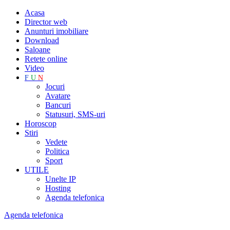
Acasa
Director web
Anunturi imobiliare
Download
Saloane
Retete online
Video
F
U
N
Jocuri
Avatare
Bancuri
Statusuri, SMS-uri
Horoscop
Stiri
Vedete
Politica
Sport
UTILE
Unelte IP
Hosting
Agenda telefonica
Agenda telefonica