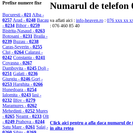
Prefixe numere fixe
Numarul de telefon 
Bucuresti -
021
Alba -
0257
Arad -
0248
Bacau
va aflati aici :
info-heaven.ro
:
076 xxx xx x
-
0234
Bihor -
0259
: 076 460 85 40
Bistrita-Nasaud -
0263
Botosani -
0231
Braila -
0239
Buzau -
0238
Caras-Severin -
0255
Cluj -
0264
Calarasi -
0242
Constanta -
0241
Covasna -
0267
Dambovita -
0245
Dolj -
0251
Galati -
0236
Giurgiu -
0246
Gorj -
0253
Harghita -
0266
Hunedoara -
0254
Ialomita -
0243
Iasi -
0232
Ilfov -
0279
Maramures -
0262
Mehedinti -
0252
Mures
-
0265
Neamt -
0233
Olt
-
0249
Prahova -
0244
Click aici pentru a afla daca numarul de 
Satu Mare -
0261
Salaj -
in alta retea
0260
Sibiu -
0269